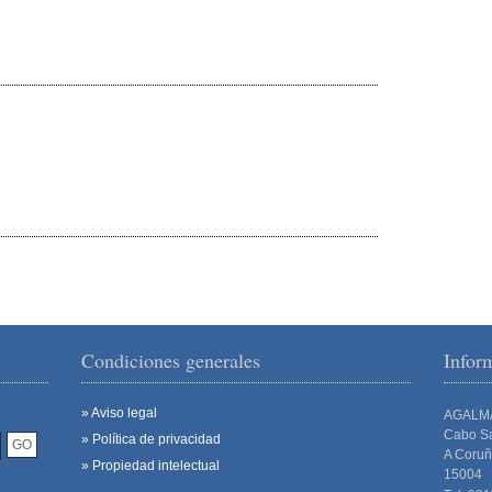
Condiciones generales
Info
» Aviso legal
AGALM
Cabo Sa
» Política de privacidad
A Coru
» Propiedad intelectual
15004