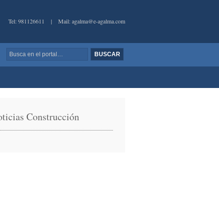
Tel: 981126611
|
Mail: agalma@e-agalma.com
ticias Construcción