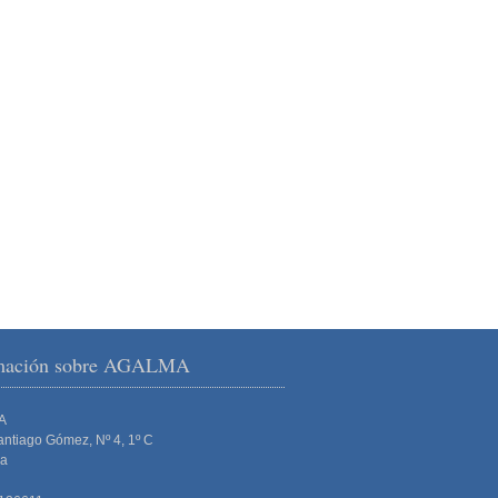
rmación sobre AGALMA
A
ntiago Gómez, Nº 4, 1º C
ña