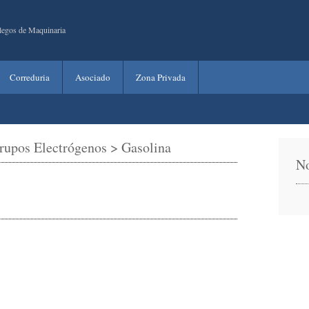
legos de Maquinaria
Correduria
Asociado
Zona Privada
rupos Electrógenos > Gasolina
No