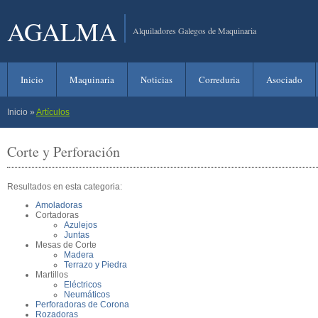
AGALMA
Alquiladores Galegos de Maquinaria
Inicio
Maquinaria
Noticias
Correduria
Asociado
Inicio
»
Artículos
Corte y Perforación
Resultados en esta categoria:
Amoladoras
Cortadoras
Azulejos
Juntas
Mesas de Corte
Madera
Terrazo y Piedra
Martillos
Eléctricos
Neumáticos
Perforadoras de Corona
Rozadoras