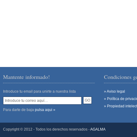
Mantente informado!
Condiciones g
Introduce tu email para unirte a nuestra lista
» Aviso legal
» Política de privac
» Propiedad intelec
Para darte de baja
pulsa aqui »
Copyright © 2012 - Todos los derechos reservados -
AGALMA